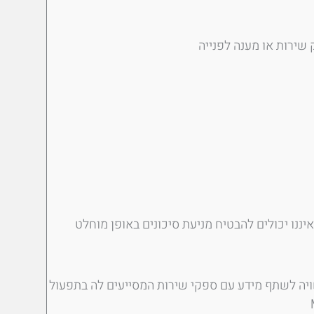
ספקי שירות המסייעים לה בתפעול (מערכות CRM, דיוור, כלי פרסום ואנליטיקה). ייתכן שחלק מהמידע יאוחסן בשרתים מחוץ לישראל (Google,