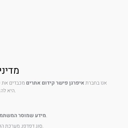
מדיני
אנו בחברת
איפרגן פישר קידום אתרים
היא להציג בצורה ברורה ושקופה כיצד נאסף, נשמר ומשמש המידע הנאסף באתר.
: שם מלא, טלפון, כתובת דוא״ל ותוכן פנייה, הנמסרים דרך טפסי יצירת קשר או הרשמה.
מידע שמוסר המשתמ
: כתובת IP, סוג דפדפן, מערכת הפעלה, עמודים שנצפו, משך שהייה ופעולות באתר.