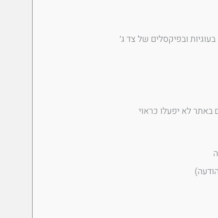
ה
ודעה)