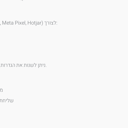
האתר עושה שימוש בעוגיות ובפיקסלים של צד ג׳ (Google Analytics, Google Tag Manager, Meta Pixel, Hotjar) לצורך:
ניתן לשנות את הגדרות הדפדפן כדי לחסום או למחוק עוגיות, אך ייתכן שחלק מהשירותים באתר לא יפעלו כראוי.
מת
שליחת 