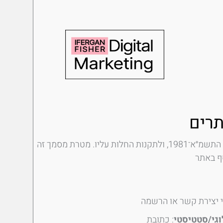
content
תרים
מכבדים את פרטיות המשתמשים באתר ופועלים בהתאם לחוק הגנת הפרטיות, התשמ״א־1981, ולתקנות החלות עליו. מטרת מסמך זה
וגי/סטטיסטי